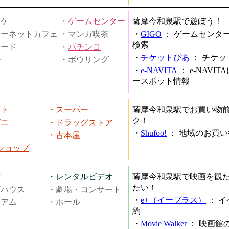
オケ
・
ゲームセンター
薩摩今和泉駅で遊ぼう！
ターネットカフェ
・マンガ喫茶
・
GIGO
：
ゲームセンタ
検索
ヤード
・
パチンコ
・
チケットぴあ
：
チケッ
ル
・ボウリング
・
e-NAVITA
：
e-NAVI
ースポット情報
ート
・
スーパー
薩摩今和泉駅でお買い物
ク！
ビニ
・
ドラッグストア
・
Shufoo!
：
地域のお買い
・
古本屋
円ショップ
館
・
レンタルビデオ
薩摩今和泉駅で映画を観
たい！
ブハウス
・劇場・コンサート
・
e+（イープラス）
：
イ
ジアム
・ホール
約
・
Movie Walker
：
映画館