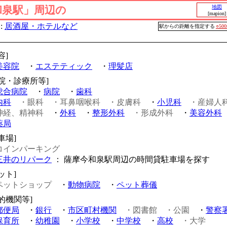
和泉駅」周辺の
地図
[mapion]
:
居酒屋・ホテルなど
駅からの距離を指定する
○50
容]
美容院
・
エステティック
・
理髪店
病院・診療所等]
総合病院
・
病院
・
歯科
内科
・眼科
・耳鼻咽喉科
・皮膚科
・
小児科
・産婦人
神経、精神科
・
外科
・
整形外科
・形成外科
・
美容外科
薬局
車場]
コインパーキング
三井のリパーク
： 薩摩今和泉駅周辺の時間貸駐車場を探す
ット]
ペットショップ
・
動物病院
・
ペット葬儀
的機関等]
郵便局
・
銀行
・
市区町村機関
・図書館
・公園
・
警察
保育所
・
幼稚園
・
小学校
・
中学校
・
高校
・大学