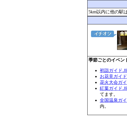
5km以内に他の駅
季節ごとのイベン
初詣ガイド.J
お花見ガイド.
花火大会ガイド
紅葉ガイド.J
てます。
全国温泉ガイド
内。