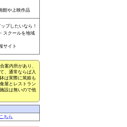
画館や上映作品
アップしたいなら！
・スクールを地域
報サイト
総合案内所があり、
て、通常ならば入
鉢は実際に篤姫も
食屋とレストラン
施設は無いので他
こちら