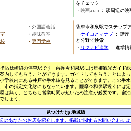
をチェック
・映画.com
：
駅周辺の映
話
・外国語会話
薩摩今和泉駅でステップ
教室
・趣味教室
・
ケイコとマナブ
：
講座
と分野で検索
学校
・
専門学校
・
リクナビ進学
：
進学情
R指宿枕崎線の停車駅です。薩摩今和泉駅には篤姫観光ガイド
案内してもらうことができます。ガイドしてもらうことによっ
小学校内にある井戸や手水鉢を見ることができます。この手水
、市の指定文化財にもなっています。薩摩今和泉駅近くには定
屋は無く、どちらも営業時間が短いため注意が必要です。宿泊
でしょう。
見つけた!jp 地域版
辺のあなたのお店を紹介します。掲載に関するお問い合わせは