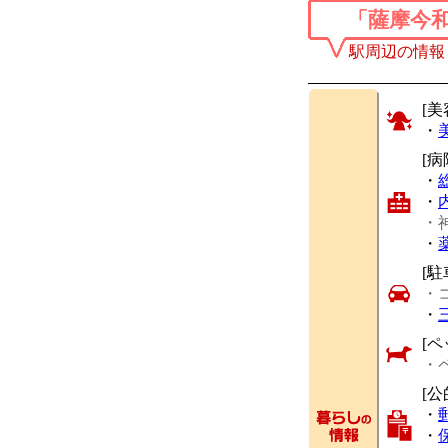
「薩摩今
駅周辺の情報
[美
・
[
・
・
・
・
[駐
・
・
[ペ
・
[公
・
・