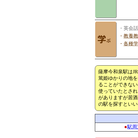
・英会
・
教養
・
各種
薩摩今和泉駅はJ
篤姫ゆかりの地を
ることができない
使っていたとされ
がありますが居酒
の駅を探すといい
●
駅周