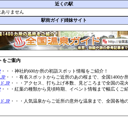
近くの駅
はありません
駅街ガイド姉妹サイト
トをご案内
P
・・・神社約600か所の初詣スポット情報をご紹介！
JP
・・・有名スポットからご近所のあの桜まで、全国1400か
.JP
・・・アクセス、打ち上げ本数、見どころまで全国の花
P
・・・紅葉の種類から見頃時期、イベント情報まで幅広くご
.JP
・・・人気温泉からご近所の意外な温泉まで、全国各地