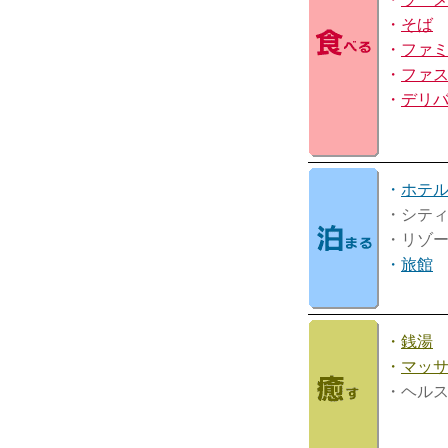
・
そば
・
ファ
・
ファ
・
デリ
・
ホテ
・シテ
・リゾ
・
旅館
・
銭湯
・
マッ
・ヘル