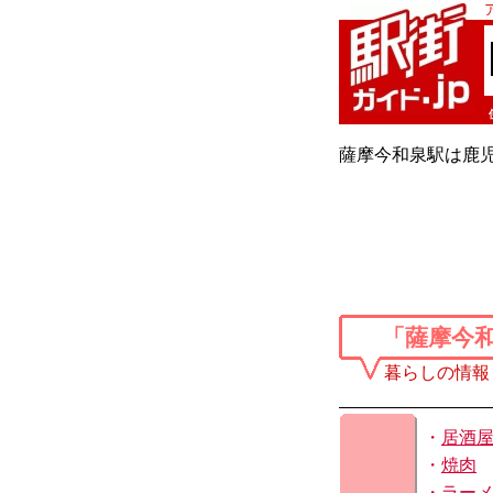
薩摩今和泉駅は鹿児
「薩摩今
暮らしの情報
・
居酒
・
焼肉
・
ラー