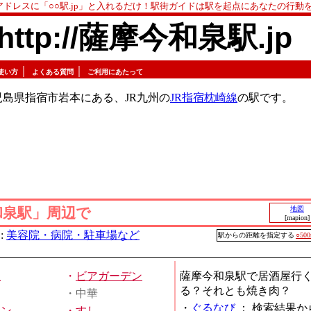
アドレスに「○○駅.jp」と入れるだけ！駅街ガイドは駅を起点にあなたの行動
http://薩摩今和泉駅.jp
｜
｜
使い方
よくある質問
ご利用にあたって
島県指宿市岩本にある、JR九州の
JR指宿枕崎線
の駅です。
和泉駅」周辺で
地図
[mapion]
:
美容院・病院・駐車場など
駅からの距離を指定する
○50
屋
・
ビアガーデン
薩摩今和泉駅で居酒屋行
る？それとも焼き肉？
・中華
・
ぐるなび
：
検索結果か
メン
・
すし