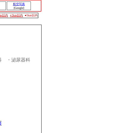
航空写真
[Google]
0m以内
○2km以内
●5km以内
科
・泌尿器科
署