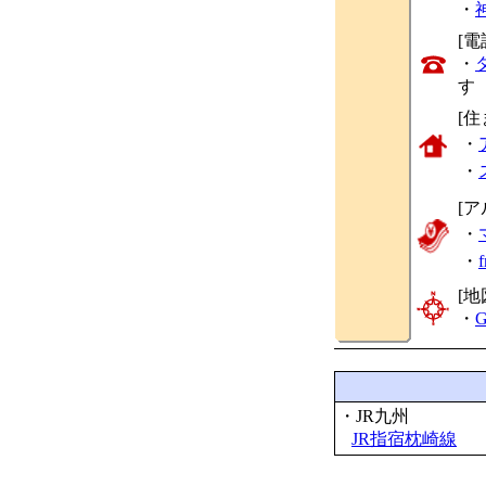
・
[
・
す
[
・
・
[ア
・
・
[地
・
G
・JR九州
JR指宿枕崎線