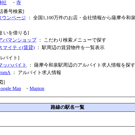
神社
・
寺
電話番号検索]
タウンページ
： 全国1,100万件のお店・会社情報から薩摩今和
住まいを借りる]
アパマンショップ
： こだわり検索メニューで探す
スマイティ(賃貸)
： 駅周辺の賃貸物件を一覧表示
ルバイト]
マッハバイト
： 薩摩今和泉駅周辺のアルバイト求人情報を探
fromA
：
アルバイト求人情報
図]
oogle Map
・
Mapion
路線の駅名一覧