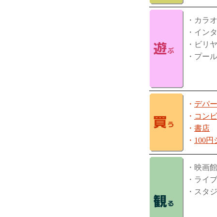
・カラ
・イン
・ビリ
・プー
・
デパ
・
コン
・
書店
・
100
・映画
・ライ
・スタ