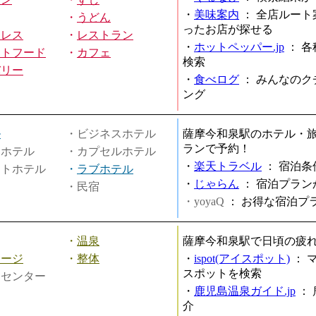
・
美味案内
：
全店ルート
・
うどん
ったお店が探せる
ミレス
・
レストラン
・
ホットペッパー.jp
：
各
ストフード
・
カフェ
検索
バリー
・
食べログ
：
みんなのク
ング
ル
・ビジネスホテル
薩摩今和泉駅のホテル・
ランで予約！
ィホテル
・カプセルホテル
・
楽天トラベル
：
宿泊条
ートホテル
・
ラブホテル
・
じゃらん
：
宿泊プラン
・民宿
・yoyaQ
：
お得な宿泊プ
・
温泉
薩摩今和泉駅で日頃の疲
サージ
・
整体
・
ispot(アイスポット)
：
スポットを検索
スセンター
・
鹿児島温泉ガイド.jp
：
介