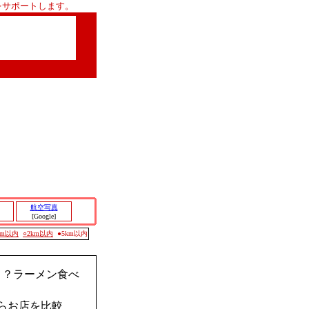
をサポートします。
航空写真
[Google]
0m以内
○2km以内
●5km以内
く？ラーメン食べ
らお店を比較